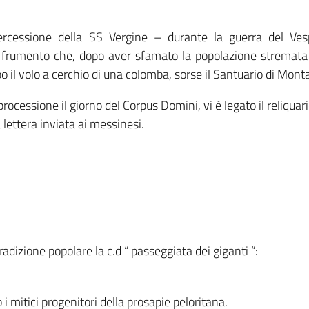
ercessione della SS Vergine – durante la guerra del Ves
i frumento che, dopo aver sfamato la popolazione stremata
 il volo a cerchio di una colomba, sorse il Santuario di Monta
ocessione il giorno del Corpus Domini, vi è legato il reliquar
 lettera inviata ai messinesi.
radizione popolare la c.d “ passeggiata dei giganti “:
 i mitici progenitori della prosapie peloritana.