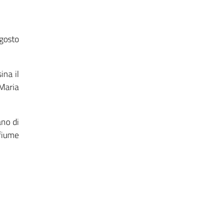
agosto
ina il
 Maria
ano di
 fiume