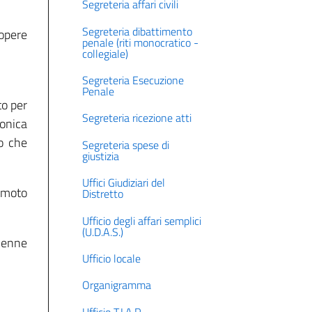
Segreteria affari civili
Segreteria dibattimento
 opere
penale (riti monocratico -
collegiale)
Segreteria Esecuzione
Penale
to per
Segreteria ricezione atti
bonica
o che
Segreteria spese di
giustizia
Uffici Giudiziari del
remoto
Distretto
Ufficio degli affari semplici
(U.D.A.S.)
 venne
Ufficio locale
Organigramma
Ufficio T.I.A.P