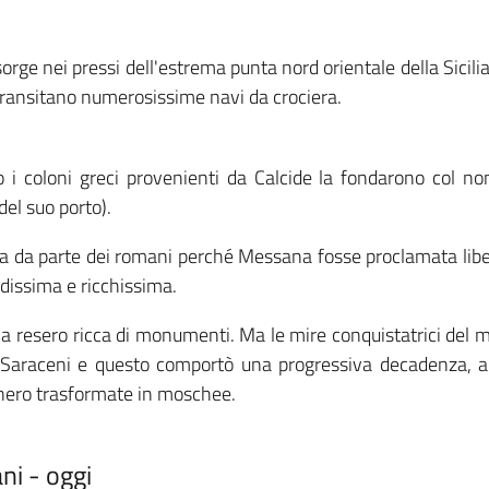
orge nei pressi dell'estrema punta nord orientale della Sicilia
 transitano numerosissime navi da crociera.
do i coloni greci provenienti da Calcide la fondarono col n
del suo porto).
ilia da parte dei romani perché Messana fosse proclamata lib
ndissima e ricchissima.
 la resero ricca di monumenti. Ma le mire conquistatrici del
 Saraceni e questo comportò una progressiva decadenza, a
nnero trasformate in moschee.
ni - oggi