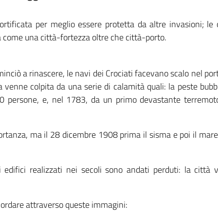
rtificata per meglio essere protetta da altre invasioni; le
come una città-fortezza oltre che città-porto.
inciò a rinascere, le navi dei Crociati facevano scalo nel por
 ma venne colpita da una serie di calamità quali: la peste bub
00 persone, e, nel 1783, da un primo devastante terremot
rtanza, ma il 28 dicembre 1908 prima il sisma e poi il ma
edifici realizzati nei secoli sono andati perduti: la città
icordare attraverso queste immagini: