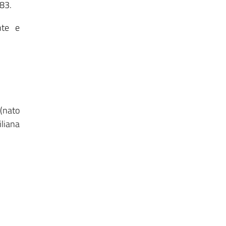
783.
nte e
 (nato
iliana