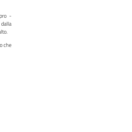
pro -
 dalla
lto.
io che