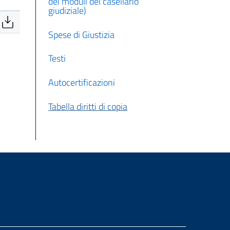
dei moduli del casellario
giudiziale)
Spese di Giustizia
Testi
Autocertificazioni
Tabella diritti di copia