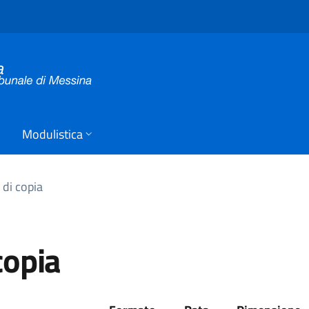
Modulistica
i di copia
 copia